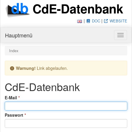
|
|
DOC
WEBSITE
Hauptmenü
Haupt
Du bist hier:
Index
Warnung!
Link abgelaufen.
CdE-Datenbank
(Pflichtfeld)
E-Mail
(Pflichtfeld)
Passwort