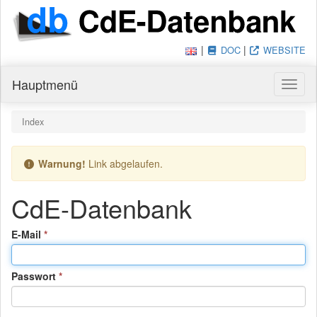
|
|
DOC
WEBSITE
Hauptmenü
Haupt
Du bist hier:
Index
Warnung!
Link abgelaufen.
CdE-Datenbank
(Pflichtfeld)
E-Mail
(Pflichtfeld)
Passwort