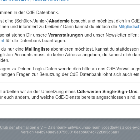
ommen in der CdE-Datenbank.
st eine (Schüler-/Junior-)
Akademie
besucht und möchtest dich im CdE
nnen und informiert zu bleiben? Dann kannst du einfach die
Mitgliedsc
sonst stehen Dir unsere
Veranstaltungen
und unser Newsletter offen
nt
für die Datenbank beantragen.
du nur eine
Mailingliste
abonnieren möchtest, kannst du stattdessen
nglisten-Accounts musst du keine Adresse angeben, du kannst dich dam
lden.
ragen zu Deinen Login-Daten wende dich bitte an das CdE-Verwaltun
onstigen Fragen zur Benutzung der CdE-Datenbank lohnt sich auch ein 
ll arbeiten wir an der Umsetzung eines
CdE-weiten Single-Sign-Ons
.
für euch ändern, und welche CdE-Dienste bereits angeschlossen sind, e
Club der Ehemaligen e.V.
– Datenbank-Entwicklungs-Team
<cdedb@lists.cde-ev.
Version 4e4b948ae9e07563010eabb60f4c722f393d6aa1