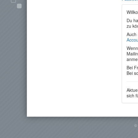
Willk
Du ha
zu kö
Auch 
Accou
Wenn 
Maili
anme
Bei F
Bei s
Aktue
sich 
©