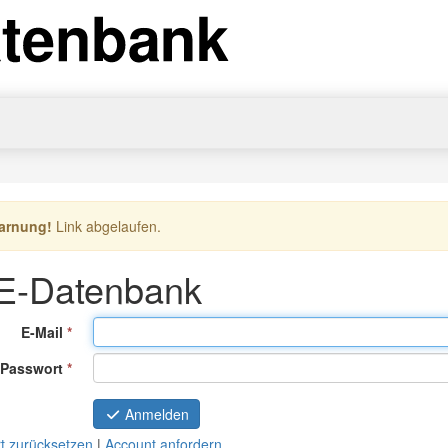
er:
arnung!
Link abgelaufen.
E-Datenbank
(Pflichtfeld)
E-Mail
(Pflichtfeld)
Passwort
Anmelden
t zurücksetzen
|
Account anfordern