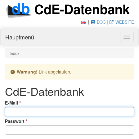
|
|
DOC
WEBSITE
Hauptmenü
Haupt
Du bist hier:
Index
Warnung!
Link abgelaufen.
CdE-Datenbank
(Pflichtfeld)
E-Mail
(Pflichtfeld)
Passwort