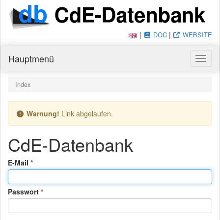
|
|
DOC
WEBSITE
Hauptmenü
Haupt
Du bist hier:
Index
Warnung!
Link abgelaufen.
CdE-Datenbank
(Pflichtfeld)
E-Mail
(Pflichtfeld)
Passwort