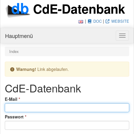
|
|
DOC
WEBSITE
Hauptmenü
Haupt
Du bist hier:
Index
Warnung!
Link abgelaufen.
CdE-Datenbank
(Pflichtfeld)
E-Mail
(Pflichtfeld)
Passwort