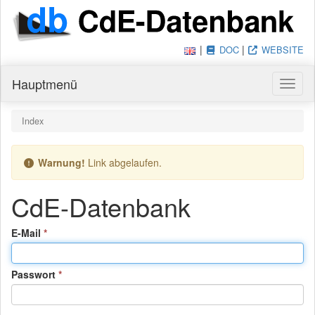
|
|
DOC
WEBSITE
Hauptmenü
Haupt
Du bist hier:
Index
Warnung!
Link abgelaufen.
CdE-Datenbank
(Pflichtfeld)
E-Mail
(Pflichtfeld)
Passwort